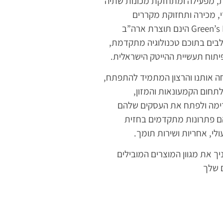
ת מ-1998, משווקת, מפעילה ומתחזקת מכונות שתיה
די, מכירה ותחזוקת מקררים
אוטונומיים חכמים. מקררי Green’s Retail הינם תוצרת ארה”ב
בים בתוכם טכנולוגיה מתקדמת,
יתוח תעשיית ההייטק הישראלית.
חה אותנו והרצון המתמיד להתפתח,
תחום הקמעונאות והמזון,
דימה ולפתח את העסקים שלהם
הם פתרונות מתקדמים בחזית
לי, אחריות ושירות תומך.
ך את מגוון המוצרים המובילים
ם שלך